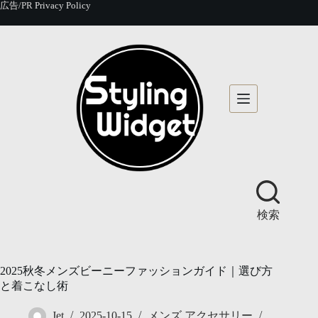
コ
広告/PR
Privacy Policy
ン
テ
ン
ツ
へ
ス
キ
ッ
プ
検索
2025秋冬メンズビーニーファッションガイド｜選び方
と着こなし術
Jet
2025-10-15
メンズ アクセサリー