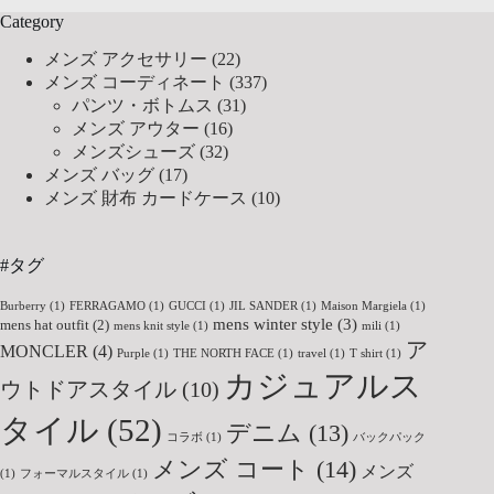
Category
メンズ アクセサリー
(22)
メンズ コーディネート
(337)
パンツ・ボトムス
(31)
メンズ アウター
(16)
メンズシューズ
(32)
メンズ バッグ
(17)
メンズ 財布 カードケース
(10)
#タグ
Burberry
(1)
FERRAGAMO
(1)
GUCCI
(1)
JIL SANDER
(1)
Maison Margiela
(1)
mens winter style
(3)
mens hat outfit
(2)
mens knit style
(1)
mili
(1)
ア
MONCLER
(4)
Purple
(1)
THE NORTH FACE
(1)
travel
(1)
T shirt
(1)
カジュアルス
ウトドアスタイル
(10)
タイル
(52)
デニム
(13)
コラボ
(1)
バックパック
メンズ コート
(14)
メンズ
(1)
フォーマルスタイル
(1)