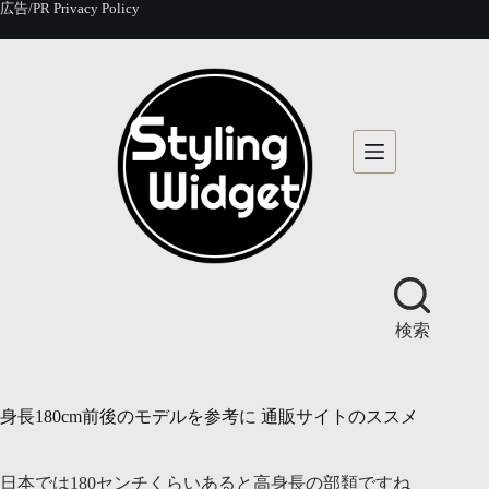
コ
広告/PR
Privacy Policy
ン
テ
ン
ツ
へ
ス
キ
ッ
プ
検索
身長180cm前後のモデルを参考に 通販サイトのススメ
日本では180センチくらいあると高身長の部類ですね