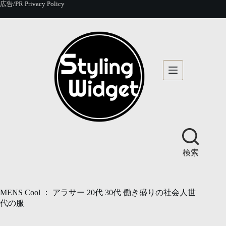
コ
広告/PR
Privacy Policy
ン
テ
ン
ツ
へ
ス
キ
ッ
プ
検索
MENS Cool ： アラサー 20代 30代 働き盛りの社会人世
代の服