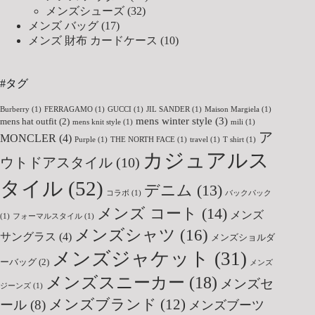
メンズシューズ
(32)
メンズ バッグ
(17)
メンズ 財布 カードケース
(10)
#タグ
Burberry
(1)
FERRAGAMO
(1)
GUCCI
(1)
JIL SANDER
(1)
Maison Margiela
(1)
mens winter style
(3)
mens hat outfit
(2)
mens knit style
(1)
mili
(1)
ア
MONCLER
(4)
Purple
(1)
THE NORTH FACE
(1)
travel
(1)
T shirt
(1)
カジュアルス
ウトドアスタイル
(10)
タイル
(52)
デニム
(13)
コラボ
(1)
バックパック
メンズ コート
(14)
メンズ
(1)
フォーマルスタイル
(1)
メンズシャツ
(16)
サングラス
(4)
メンズショルダ
メンズジャケット
(31)
ーバッグ
(2)
メンズ
メンズスニーカー
(18)
メンズセ
ジーンズ
(1)
メンズブランド
(12)
ール
(8)
メンズブーツ