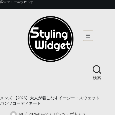
コ
広告/PR
Privacy Policy
ン
テ
ン
ツ
へ
ス
キ
ッ
プ
検索
メンズ 【2026】大人が着こなすイージー・スウェット
パンツコーディネート
Jet
2026-07-22
パンツ・ボトムス