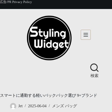
コ
広告/PR
Privacy Policy
ン
テ
ン
ツ
へ
ス
キ
ッ
プ
検索
スマートに通勤する軽いバックパック選び 9+ブランド
Jet
2025-06-04
メンズ バッグ