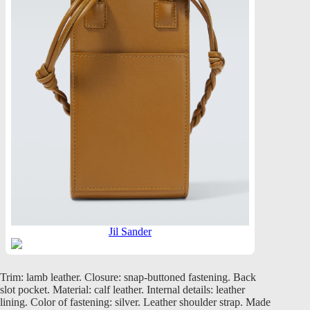
Jil Sander
Trim: lamb leather. Closure: snap-buttoned fastening. Back
slot pocket. Material: calf leather. Internal details: leather
lining. Color of fastening: silver. Leather shoulder strap. Made