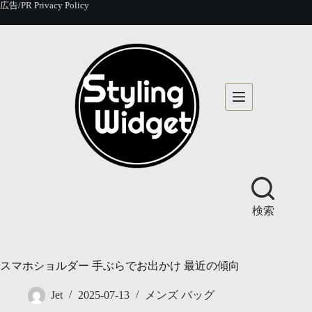
コ
広告/PR
Privacy Policy
ン
テ
ン
ツ
へ
ス
キ
ッ
プ
検索
スマホショルダー 手ぶらでお出かけ 最近の傾向
Jet
2025-07-13
メンズ バッグ