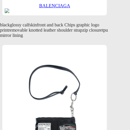
BALENCIAGA
blackglossy calfskinfront and back Chips graphic logo
printremovable knotted leather shoulder strapzip closuretpu
mirror lining