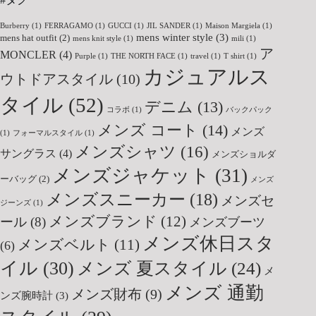
Burberry
(1)
FERRAGAMO
(1)
GUCCI
(1)
JIL SANDER
(1)
Maison Margiela
(1)
mens winter style
(3)
mens hat outfit
(2)
mens knit style
(1)
mili
(1)
ア
MONCLER
(4)
Purple
(1)
THE NORTH FACE
(1)
travel
(1)
T shirt
(1)
カジュアルス
ウトドアスタイル
(10)
タイル
(52)
デニム
(13)
コラボ
(1)
バックパック
メンズ コート
(14)
メンズ
(1)
フォーマルスタイル
(1)
メンズシャツ
(16)
サングラス
(4)
メンズショルダ
メンズジャケット
(31)
ーバッグ
(2)
メンズ
メンズスニーカー
(18)
メンズセ
ジーンズ
(1)
メンズブランド
(12)
ール
(8)
メンズブーツ
メンズ休日スタ
メンズベルト
(11)
(6)
イル
(30)
メンズ 夏スタイル
(24)
メ
メンズ 通勤
メンズ財布
(9)
ンズ腕時計
(3)