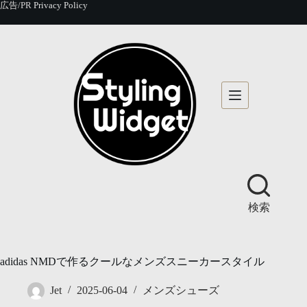
コ
広告/PR
Privacy Policy
ン
テ
ン
ツ
へ
ス
キ
ッ
プ
検索
adidas NMDで作るクールなメンズスニーカースタイル
Jet
2025-06-04
メンズシューズ