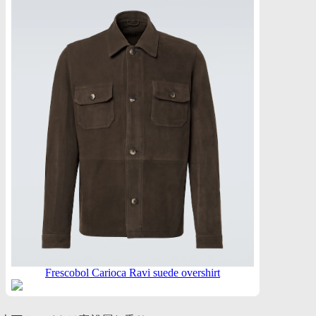
Frescobol Carioca Ravi suede overshirt