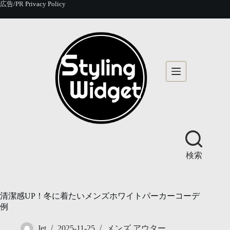
コ
広告/PR
Privacy Policy
ン
テ
ン
ツ
へ
ス
キ
ッ
プ
検索
清潔感UP！冬に着たいメンズホワイトパーカーコーデ
例
Jet
2025-11-25
メンズ アウター