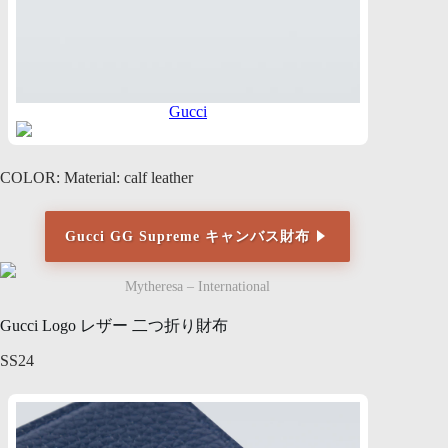
Gucci
COLOR: Material: calf leather
Gucci GG Supreme キャンバス財布
Mytheresa – International
Gucci Logo レザー 二つ折り財布
SS24