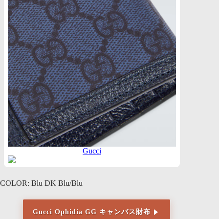
Gucci
COLOR: Blu DK Blu/Blu
Gucci Ophidia GG キャンバス財布