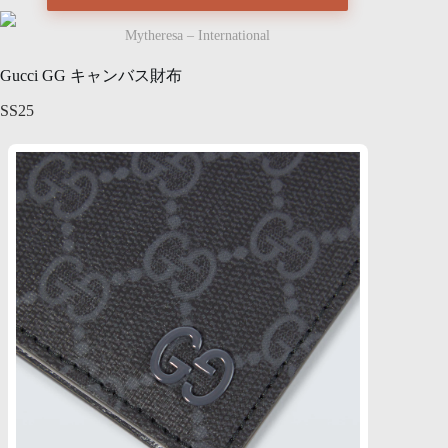
Mytheresa – International
Gucci GG キャンバス財布
SS25