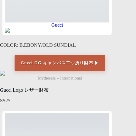
Gucci
COLOR: B.EBONY/OLD SUNDIAL
Gucci GG キャンバス二つ折り財布
Mytheresa – International
Gucci Logo レザー財布
SS25