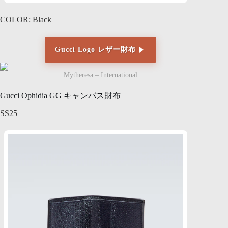
COLOR: Black
Gucci Logo レザー財布
Mytheresa – International
Gucci Ophidia GG キャンバス財布
SS25