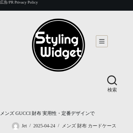
コ
広告/PR
Privacy Policy
ン
テ
ン
ツ
へ
ス
キ
ッ
プ
検索
メンズ GUCCI 財布 実用性・定番デザインで
Jet
2025-04-24
メンズ 財布 カードケース