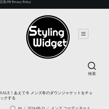
コ
広告/PR
Privacy Policy
ン
テ
ン
ツ
へ
ス
キ
ッ
プ
検索
SALE！あえて今 メンズ冬のダウンジャケットをチェ
ックする
Jet
2024-08-31
メンズ コーディネート