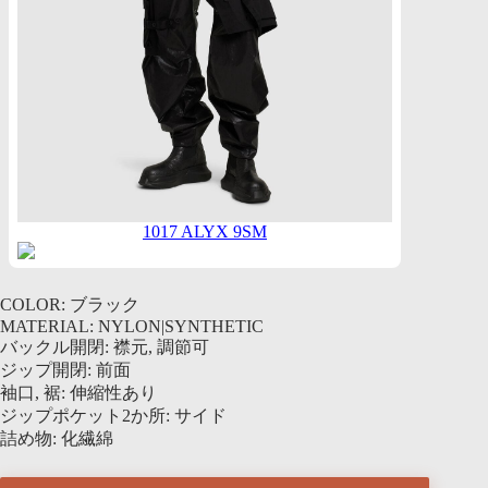
1017 ALYX 9SM
COLOR: ブラック
MATERIAL: NYLON|SYNTHETIC
バックル開閉: 襟元, 調節可
ジップ開閉: 前面
袖口, 裾: 伸縮性あり
ジップポケット2か所: サイド
詰め物: 化繊綿