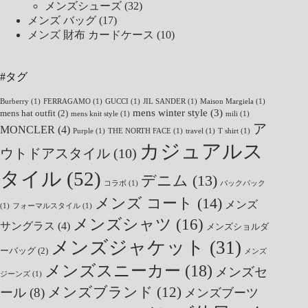
メンズシューズ
(32)
メンズ バッグ
(17)
メンズ 財布 カードケース
(10)
#タグ
Burberry
(1)
FERRAGAMO
(1)
GUCCI
(1)
JIL SANDER
(1)
Maison Margiela
(1)
mens winter style
(3)
mens hat outfit
(2)
mens knit style
(1)
mili
(1)
ア
MONCLER
(4)
Purple
(1)
THE NORTH FACE
(1)
travel
(1)
T shirt
(1)
カジュアルス
ウトドアスタイル
(10)
タイル
(52)
デニム
(13)
コラボ
(1)
バックパック
メンズ コート
(14)
メンズ
(1)
フォーマルスタイル
(1)
メンズシャツ
(16)
サングラス
(4)
メンズショルダ
メンズジャケット
(31)
ーバッグ
(2)
メンズ
メンズスニーカー
(18)
メンズセ
ジーンズ
(1)
メンズブランド
(12)
ール
(8)
メンズブーツ