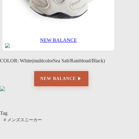
NEW BALANCE
COLOR: White(multicolorSea Salt/Rainbloud/Black)
NEW BALANCE
Tag
#
メンズスニーカー